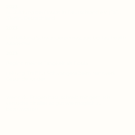
2023
Ausbildung bei Doulas in Deutschland e.V. (DiD)
/Berlin, Deutschland
2023
Fortbildung Schwangerenmassage bei tao health
Akademie
2023
Beginn meiner Tätigkeit als Doula
Leitung: Treff für Schwangere beim Netzwerk
Gesunde Kinder
Wenn du Fragen hast, schreib mir gern. Ich
versuche dir alles so gut wie möglich zu
beantworten.