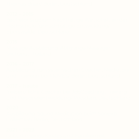
Thomas Brian/ Berlin, Deutschland
2012 – 2015
Bachelor Studium Nachhaltige Wirtschaft an der
Hochschule für nachhaltige Entwicklung/
Eberswalde, Deutschland
2015
Massage Ausbildung: Abhyanga Massage/
Srithanu, Thailand
2016 – 2017
Ausbildung zur systemischen Coachin, Mediatorin
und Trainerin bei MOVES/ Berlin, Deutschland
2017 – heute
freiberufliche Coachin bei JobCoaching, Training
und Personalentwicklung/ Potsdam, Deutschland
2020
Ausbildung: Sound Meditation beim Soneiro
Collective/ Berlin, Deutschland
2021 – 2023
Geburt meines Kindes und Familienzeit