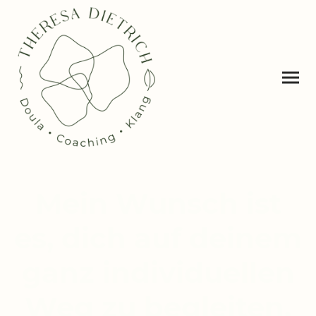
Mein Wunsch ist
es, dich auf deinem
ganz individuellen
Weg zu begleiten.